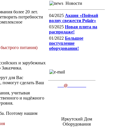
Новости
ания более 20 лет.
04/2025
Акция «Поймай
етворить потребности
волну свежести Polair»
комплексное
03/2025
Новая плита на
распродаже!
01/2022
Большое
поступление
 быстрого питания)
оборудования!
ссийских и зарубежных
 Заказчика.
E-mail
пишите нам
рут для Вас
, помогут сделать Ваш
ido
@
irkutsk.ru
ания, учитывая
ственного и надёжного
уровня.
жба. Поэтому нашим
Иркутский Дом
ния
Оборудования