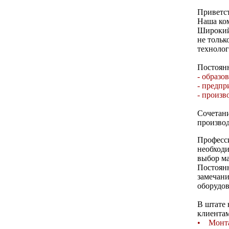
Приветст
Наша ком
Широкий 
не тольк
техноло
Постоян
- образо
- предпр
- произв
Сочетани
производ
Професс
необходи
выбор м
Постоянн
замечани
оборудов
В штате 
клиентам
• Монта