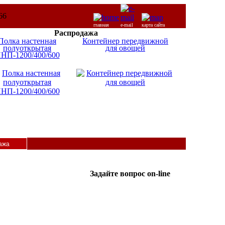
главная
e-mail
карта сайта
Распродажа
Полка настенная
Контейнер передвижной
полуоткрытая
для овощей
НП-1200/400/600
ажа
Задайте вопрос on-line
ICQ:
Татьяна
587365962