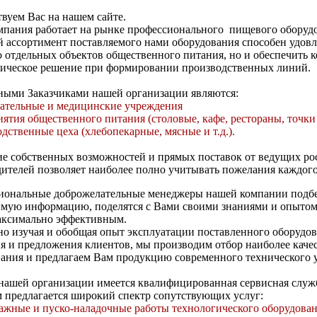
вуем Вас на нашем сайте.
пания работает на рынке профессионального пищевого оборудов
ассортимент поставляемого нами оборудования способен удовл
о отдельных объектов общественного питания, но и обеспечить 
гическое решение при формировании производственных линий.
ными Заказчиками нашей организации являются:
вательные и медицинские учреждения
иятия общественного питания (столовые, кафе, рестораны, точки
одственные цеха (хлебопекарные, мясные и т.д.).
е собственных возможностей и прямых поставок от ведущих ро
ителей позволяет наиболее полно учитывать пожелания каждого
иональные доброжелательные менеджеры нашей компании подбе
мую информацию, поделятся с Вами своими знаниями и опытом
аксимально эффективным.
о изучая и обобщая опыт эксплуатации поставленного оборудов
я и предложения клиентов, мы производим отбор наиболее каче
ания и предлагаем Вам продукцию современного технического 
нашей организации имеется квалифицированная сервисная слу
 предлагается широкий спектр сопутствующих услуг:
жные и пуско-наладочные работы технологического оборудова