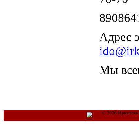
890864
Адрес 
ido@irk
Мы всег
© 2026 Иркутски