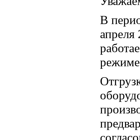
Уважае
В перио
апреля 
работа
режиме
Отгруз
оборуд
произв
предва
соглас