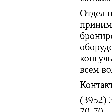
Отдел 
приним
брониро
оборуд
консуль
всем во
Контак
(3952) 
70-70