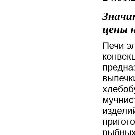
Значи
цены 
Печи э
конвек
предна
выпечк
хлебоб
мучнис
издели
пригот
рыбных