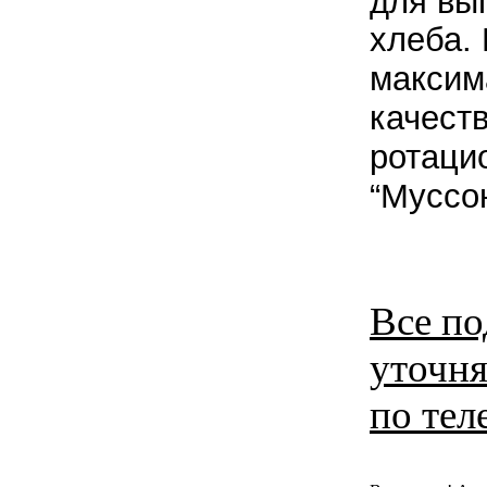
для вы
хлеба.
максим
качест
ротаци
“Муссон
Все п
уточня
по тел