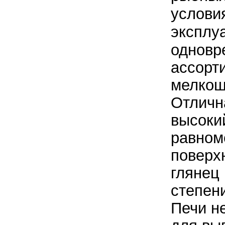
услови
эксплу
одновр
ассорт
мелкош
Отличн
высоки
равном
поверх
глянец 
степен
Печи н