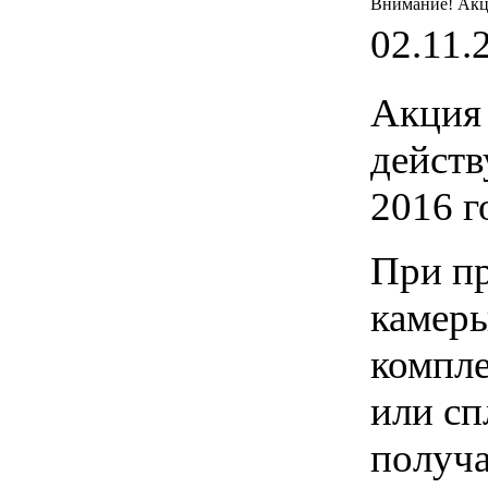
Внимание! Акц
02.11.
Акция 
действ
2016 г
При п
камеры
компле
или сп
получа