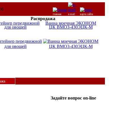
главная
e-mail
карта сайта
Распродажа
тейнер передвижной
Ванна моечная ЭКОНОМ
для овощей
ЦК ВМО3-430ЭЦК-М
ажа
Задайте вопрос on-line
ICQ:
Татьяна
587365962