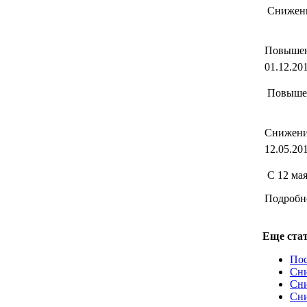
Снижены
Повышен
01.12.20
Повышен
Снижени
12.05.20
С 12 ма
Подробн
Еще стат
Пос
Сни
Сни
Сни