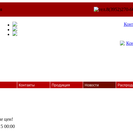
Кон
Контакты
Продукция
Новости
Распрод
е цен!
15 00:00