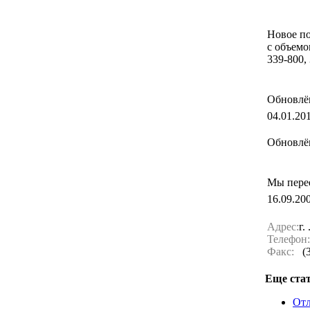
Новое п
с объемо
339-800,
Обновлё
04.01.20
Обновлён
Мы пере
16.09.20
Адрес:
г.
Телефон:
Факс:
(39
Еще стат
Отл