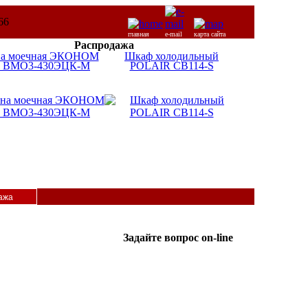
главная
e-mail
карта сайта
Распродажа
на моечная ЭКОНОМ
Шкаф холодильный
 ВМО3-430ЭЦК-М
POLAIR CB114-S
ажа
Задайте вопрос on-line
ICQ:
Татьяна
587365962