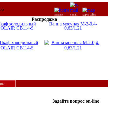
главная
e-mail
карта сайта
Распродажа
каф холодильный
Ванна моечная М-2-0,4-
POLAIR CB114-S
0,63/1,21
ажа
Задайте вопрос on-line
ICQ:
Татьяна
587365962