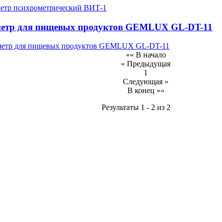
етр для пищевых продуктов GEMLUX GL-DT-11
«« В начало
« Предыдущая
1
Следующая »
В конец »»
Результаты 1 - 2 из 2