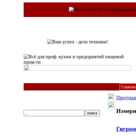
Главная
Продукц
Измери
Гигром