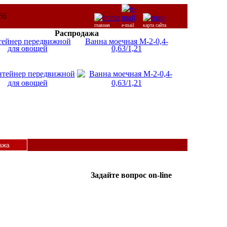
главная
e-mail
карта сайта
Распродажа
тейнер передвижной
Ванна моечная М-2-0,4-
для овощей
0,63/1,21
ажа
Задайте вопрос on-line
ICQ:
Татьяна
587365962