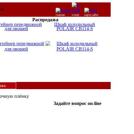
главная
e-mail
карта сайта
Распродажа
тейнер передвижной
Шкаф холодильный
для овощей
POLAIR CB114-S
ажа
дочную плёнку
Задайте вопрос on-line
ICQ:
Татьяна
587365962