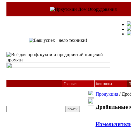
Главная
Контакты
П
Продукция
/ Дро
Дробильные 
Измельчители