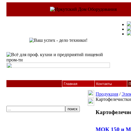
Главная
Контакты
П
Продукция
/
Элек
Картофелечистки
Картофелечи
МОК 150 и М