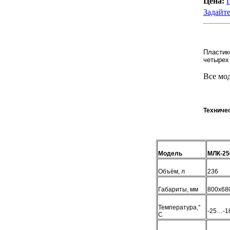
Цена:
Задайте
Пластик
четырех
Все мо
Техниче
Модель
МЛК-25
Объём, л
236
Габариты, мм
800х68
Температура,°
-25…-1
С