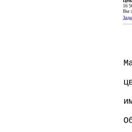
Цен
16 5
Вы э
Зада
М
ц
и
О