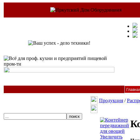
Главна
Продукция
/
Распр
К
Увеличить