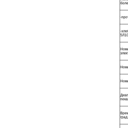
боле
-про
-хле
5Л10
Ном
элек
Номи
Номи
Диап
пека
Врем
град