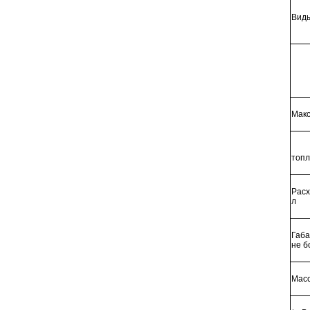
Виды
Макс
-
топл
Расх
л
Габа
не б
Масс