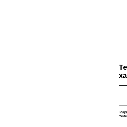
Т
ха
Марк
теле