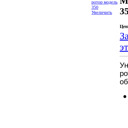
М
3
Увеличить
Цен
З
э
Ун
ро
об