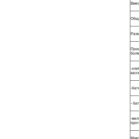
Вмес
Обща
Разм
Прои
боле
-хле
касс
-бат
- ба
-мел
прот
Макс