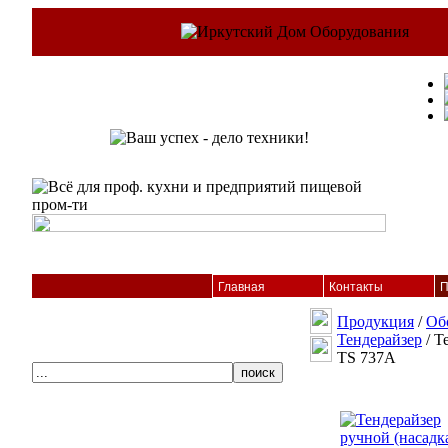
Главная
Контакты
П
Продукция
/
Об
Тендерайзер
/ Т
TS 737А