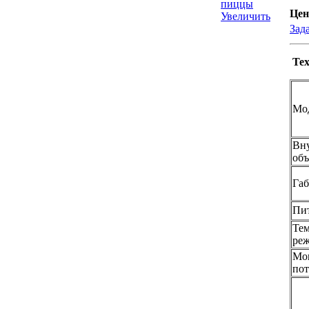
Цен
Увеличить
Зад
Те
Мо
Вну
объ
Габ
Пи
Тем
ре
Мо
пот