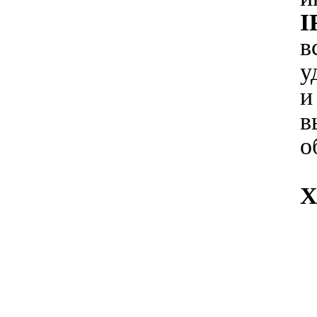
I
в
у
и
в
о
Х