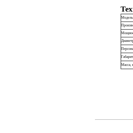
Тех
Модель
Произво
Мощнос
Диамет
Персона
Габари
Масса, 