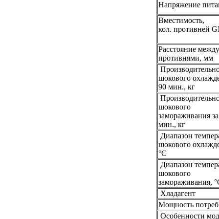
Напряжение пита
Вместимость,
кол. противней G
Расстояние межд
противнями, мм
Производительно
шокового охлажде
90 мин., кг
Производительно
шокового
замораживания за
мин., кг
Диапазон темпер
шокового охлажд
°C
Диапазон темпер
шокового
замораживания, °
Хладагент
Мощность потреб.
Особенности мо